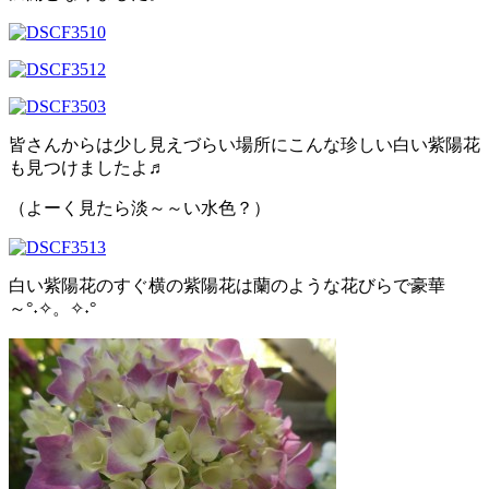
皆さんからは少し見えづらい場所にこんな珍しい白い紫陽花
も見つけましたよ♬
（よーく見たら淡～～い水色？）
白い紫陽花のすぐ横の紫陽花は蘭のような花びらで豪華
～°˖✧。✧˖°